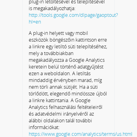
plug-in letöltésével és telepítésével
is megakadályozhatja:
http://tools.google.com/dlpage/gaoptout?
hl=en
A plug-in helyett vagy mobil
eszközök böngészőin kattintson erre
a linkre egy letiltó süti telepítéséhez,
mely a továbbiakban
megakadályozza a Google Analytics
keretein belül történő adatgyűjtést
ezen a weboldalon. A letiltás
mindaddig érvényben marad, míg
nem törli annak sütijét. Ha a süti
törlődött, elegendő mindössze újból
a linkre kattintania. A Google
Analytics felhasználási feltételeiről
és adatvédelmi irányelvéről az
alábbi oldalakon talál további
információkat:
https://www.google.com/analytics/terms/us.html