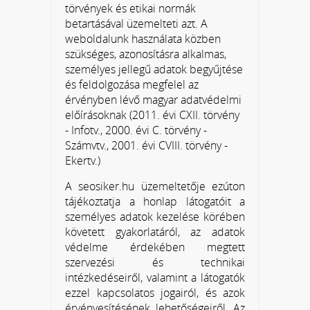
törvények és etikai normák
betartásával üzemelteti azt. A
weboldalunk használata közben
szükséges, azonosításra alkalmas,
személyes jellegű adatok begyűjtése
és feldolgozása megfelel az
érvényben lévő magyar adatvédelmi
előírásoknak (2011. évi CXII. törvény
- Infotv., 2000. évi C. törvény -
Számvtv., 2001. évi CVIII. törvény -
Ekertv.)
A seosiker.hu üzemeltetője ezúton
tájékoztatja a honlap látogatóit a
személyes adatok kezelése körében
követett gyakorlatáról, az adatok
védelme érdekében megtett
szervezési és technikai
intézkedéseiről, valamint a látogatók
ezzel kapcsolatos jogairól, és azok
érvényesítésének lehetőségeiről. Az