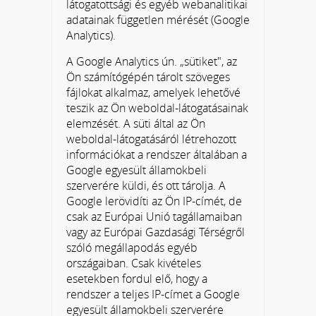
látogatottsági és egyéb webanalitikai
adatainak független mérését (Google
Analytics).
A Google Analytics ún. „sütiket", az
Ön számítógépén tárolt szöveges
fájlokat alkalmaz, amelyek lehetővé
teszik az Ön weboldal-látogatásainak
elemzését. A süti által az Ön
weboldal-látogatásáról létrehozott
információkat a rendszer általában a
Google egyesült államokbeli
szerverére küldi, és ott tárolja. A
Google lerövidíti az Ön IP-címét, de
csak az Európai Unió tagállamaiban
vagy az Európai Gazdasági Térségről
szóló megállapodás egyéb
országaiban. Csak kivételes
esetekben fordul elő, hogy a
rendszer a teljes IP-címet a Google
egyesült államokbeli szerverére