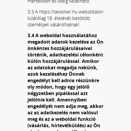
mértékben és ideig kezelhető.
3.3 A https://seosiker.hu weboldalon
kizárólag 18. életévét betöltött
személyek vásárolhatnak!
3.4 A weboldal használatához
megadott adatok kezelése az Ön
önkéntes hozzájárulásaival
történik, adatkezelési célonként
külön hozzájárulással. Amikor
az adatokat megadja nekünk,
azok kezeléséhez Önnek
engedélyt kell adnia részünkre
oly módon, hogy egy jelölő
négyzetben pipálással azt
jelölnie kell. Amennyiben
engedélyét nem adja meg, akkor
az az adatkezelés nem valósul
meg és az a weboldal funkció
(vásárlás, hírlevélküldés) az Ön