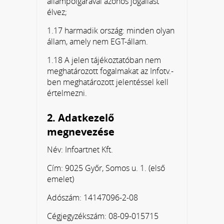
állampolgárával azonos jogállást
élvez;
1.17 harmadik ország: minden olyan
állam, amely nem EGT-állam.
1.18 A jelen tájékoztatóban nem
meghatározott fogalmakat az Infotv.-
ben meghatározott jelentéssel kell
értelmezni.
2. Adatkezelő
megnevezése
Név: Infoartnet Kft.
Cím: 9025 Győr, Somos u. 1. (első
emelet)
Adószám: 14147096-2-08
Cégjegyzékszám: 08-09-015715