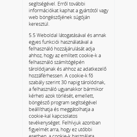
segítségével. Erről további
információkat kaphat a gyártótól vagy
web böngészőjének súgóján
keresztül.
5.5 Weboldal látogatásával és annak
egyes funkciói használatával a
felhasználó hozzájárulását adja
ahhoz, hogy az említett cookie-k a
felhasználó számítógépén
tárolódjanak és ahhoz az adatkezelő
hozzáférhessen. A cookie-k fő
szabály szerint 30 napig tárolódnak,
a felhasználó ugyanakkor bármikor
kérheti azok törlését, emellett,
böngésző program segítségével
beállíthatja és meggátolhatja a
cookie-kal kapcsolatos
tevékenységet. Felhívjuk azonban
figyelmét arra, hogy ez utóbbi
esetben, a cookie-k használata