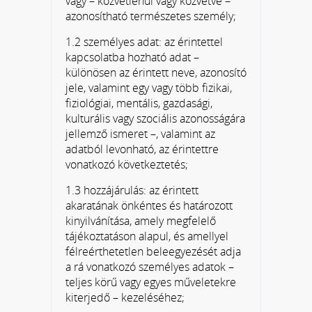
vagy – közvetlenül vagy közvetve –
azonosítható természetes személy;
1.2 személyes adat: az érintettel
kapcsolatba hozható adat –
különösen az érintett neve, azonosító
jele, valamint egy vagy több fizikai,
fiziológiai, mentális, gazdasági,
kulturális vagy szociális azonosságára
jellemző ismeret –, valamint az
adatból levonható, az érintettre
vonatkozó következtetés;
1.3 hozzájárulás: az érintett
akaratának önkéntes és határozott
kinyilvánítása, amely megfelelő
tájékoztatáson alapul, és amellyel
félreérthetetlen beleegyezését adja
a rá vonatkozó személyes adatok –
teljes körű vagy egyes műveletekre
kiterjedő – kezeléséhez;