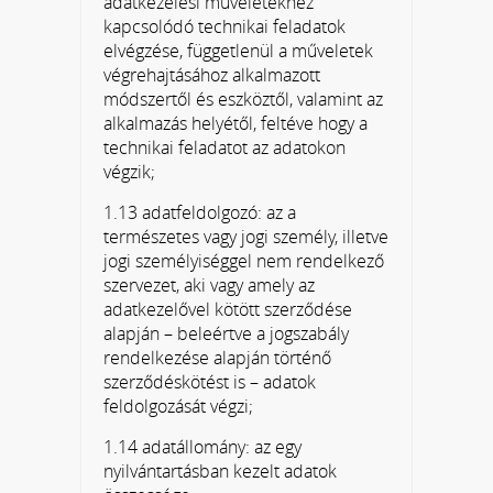
adatkezelési műveletekhez
kapcsolódó technikai feladatok
elvégzése, függetlenül a műveletek
végrehajtásához alkalmazott
módszertől és eszköztől, valamint az
alkalmazás helyétől, feltéve hogy a
technikai feladatot az adatokon
végzik;
1.13 adatfeldolgozó: az a
természetes vagy jogi személy, illetve
jogi személyiséggel nem rendelkező
szervezet, aki vagy amely az
adatkezelővel kötött szerződése
alapján – beleértve a jogszabály
rendelkezése alapján történő
szerződéskötést is – adatok
feldolgozását végzi;
1.14 adatállomány: az egy
nyilvántartásban kezelt adatok