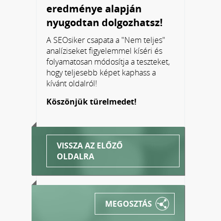
eredménye alapján
nyugodtan dolgozhatsz!
A SEOsiker csapata a "Nem teljes"
analíziseket figyelemmel kíséri és
folyamatosan módosítja a teszteket,
hogy teljesebb képet kaphass a
kívánt oldalról!
Köszönjük türelmedet!
VISSZA AZ ELŐZŐ
OLDALRA
MEGOSZTÁS