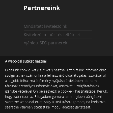
Partnereink
Minősített kivitelezőink
Kivitelezői minősítés feltételei
Ajánlott SEO partnerek
Az indexekről
A weboldal sütiket használ
Oldalunk cookie-kat ("sütiket") használ. Ezen fájlok információkat
szolgáltatnak számunkra a felhasználó oldallátogatási szokásairól
Technikai index
a legjobb felhasználói élmény nyújtása érdekében, de nem
tárolnak személyes információkat, adatokat. Szolgáltatásaink
Tartalmi index
igénybe vételével Ön beleegyezik a cookie-k használatába. Kérjük,
Népszerűségi index
hogy kattintson az Elfogadom gombra, amennyiben böngészni
szeretné weboldalunkat, vagy a Beállítások gombra, ha korlátozni
szeretné valamely statisztikai modul adatszolgáltatását.