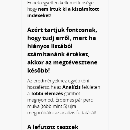
Ennek egyetlen kellemetlensége,
hogy
nem írtuk ki a kiszámított
indexeket!
Azért tartjuk fontosnak,
hogy tudj erről, mert ha
hiányos listából
számítanánk értéket,
akkor az megtévesztene
később!
Az eredményekhez egyébként
hozzáférsz, ha az
Analízis
felületen
a
Többi elemzés
gombot
megnyomod. Érdemes pár perc
múlva (több mint 5) újra
megpróbálni az analízis futtatását!
A lefutott tesztek