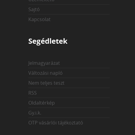
Sajtó
Kapcsolat
Segédletek
Jelmagyarázat
Változási napló
Nem teljes teszt
RSS
Oldaltérkép
Gy.i.k.
OTP vásárlói tájékoztató