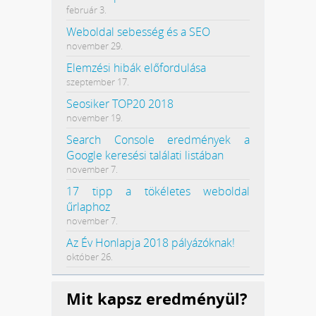
február 3.
Weboldal sebesség és a SEO
november 29.
Elemzési hibák előfordulása
szeptember 17.
Seosiker TOP20 2018
november 19.
Search Console eredmények a
Google keresési találati listában
november 7.
17 tipp a tökéletes weboldal
űrlaphoz
november 7.
Az Év Honlapja 2018 pályázóknak!
október 26.
Mit kapsz eredményül?