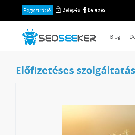
Belépés
Belépés
Regisztráció
Blog
D
Előfizetéses szolgáltatá