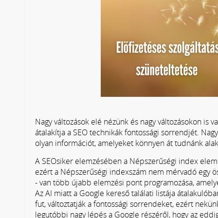
Nagy változások elé nézünk és nagy változásokon is va
átalakítja a SEO technikák fontossági sorrendjét. Na
olyan információt, amelyeket könnyen át tudnánk alak
A SEOsiker elemzésében a Népszerűségi index elemei 
ezért a Népszerűségi indexszám nem mérvadó egy össze
- van több újabb elemzési pont programozása, amelyek 
Az AI miatt a Google kereső találati listája átalakulób
fut, változtatják a fontossági sorrendeket, ezért nekün
legutóbbi nagy lépés a Google részéről, hogy az ed