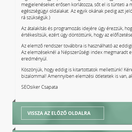
megjelenéseket erősen korlátozza, sőt el is tünteti a m
egészségügyi oldalakat. Az egyik okának pedig azt jelö
rá szükségük.)
Az átalakítás és programozás idejére úgy érezzük, hog
értékesítsük, ezért úgy döntöttünk, hogy az előfizetés
Az elemző rendszer továbbra is használható az eddig
Az elemzéseknél a Népszerűségi index megmaradt el
eredményül.
Köszönjük, hogy eddig is kitartottatok mellettünk! Ké
bizalommal! Amennyiben elemzési ötletetek is van, a
SEOsiker Csapata
VISSZA AZ ELŐZŐ OLDALRA