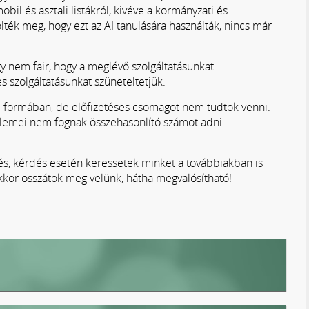
obil és asztali listákról, kivéve a kormányzati és
lték meg, hogy ezt az AI tanulására használták, nincs már
y nem fair, hogy a meglévő szolgáltatásunkat
es szolgáltatásunkat szüneteltetjük.
i formában, de előfizetéses csomagot nem tudtok venni.
emei nem fognak összehasonlító számot adni
rés, kérdés esetén keressetek minket a továbbiakban is
kkor osszátok meg velünk, hátha megvalósítható!