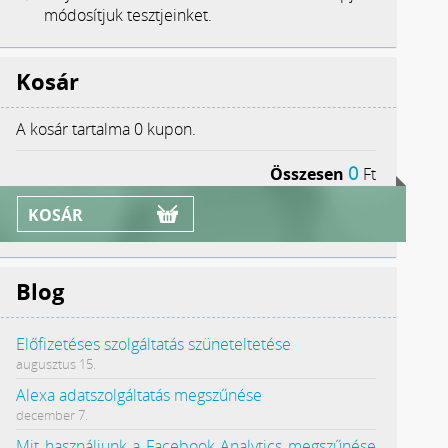
módosítjuk tesztjeinket.
Kosár
A kosár tartalma
0 kupon.
0
Összesen
Ft
KOSÁR
Blog
Előfizetéses szolgáltatás szüneteltetése
augusztus 15.
Alexa adatszolgáltatás megszűnése
december 7.
Mit használjunk a Facebook Analytics megszűnése