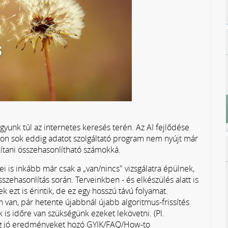
gyunk túl az internetes keresés terén. Az AI fejlődése
gyon sok eddig adatot szolgáltató program nem nyújt már
ítani összehasonlítható számokká.
is inkább már csak a „van/nincs" vizsgálatra épülnek,
hasonlítás során. Terveinkben - és elkészülés alatt is
ezt is érintik, de ez egy hosszú távú folyamat.
an van, pár hetente újabbnál újabb algoritmus-frissítés
k is időre van szükségünk ezeket lekövetni. (Pl.
dig jó eredményeket hozó GYIK/FAQ/How-to