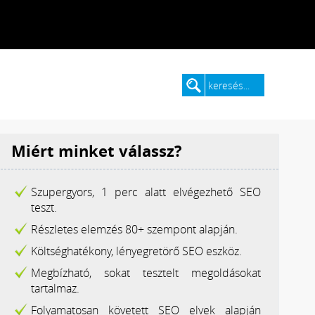
Miért minket válassz?
Szupergyors, 1 perc alatt elvégezhető SEO
teszt.
Részletes elemzés 80+ szempont alapján.
Költséghatékony, lényegretörő SEO eszköz.
Megbízható, sokat tesztelt megoldásokat
tartalmaz.
Folyamatosan követett SEO elvek alapján