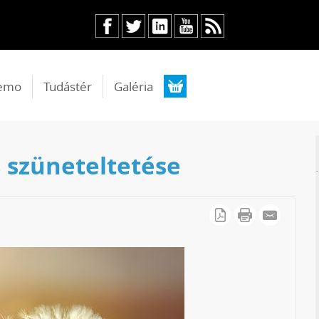
emo
Tudástér
Galéria
s szüneteltetése