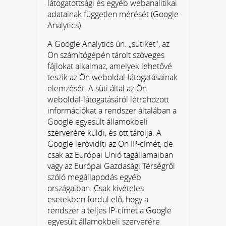
látogatottsági és egyéb webanalitikai
adatainak független mérését (Google
Analytics).
A Google Analytics ún. „sütiket", az
Ön számítógépén tárolt szöveges
fájlokat alkalmaz, amelyek lehetővé
teszik az Ön weboldal-látogatásainak
elemzését. A süti által az Ön
weboldal-látogatásáról létrehozott
információkat a rendszer általában a
Google egyesült államokbeli
szerverére küldi, és ott tárolja. A
Google lerövidíti az Ön IP-címét, de
csak az Európai Unió tagállamaiban
vagy az Európai Gazdasági Térségről
szóló megállapodás egyéb
országaiban. Csak kivételes
esetekben fordul elő, hogy a
rendszer a teljes IP-címet a Google
egyesült államokbeli szerverére