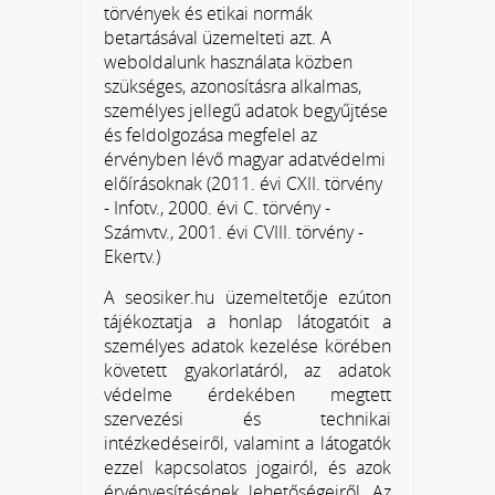
törvények és etikai normák
betartásával üzemelteti azt. A
weboldalunk használata közben
szükséges, azonosításra alkalmas,
személyes jellegű adatok begyűjtése
és feldolgozása megfelel az
érvényben lévő magyar adatvédelmi
előírásoknak (2011. évi CXII. törvény
- Infotv., 2000. évi C. törvény -
Számvtv., 2001. évi CVIII. törvény -
Ekertv.)
A seosiker.hu üzemeltetője ezúton
tájékoztatja a honlap látogatóit a
személyes adatok kezelése körében
követett gyakorlatáról, az adatok
védelme érdekében megtett
szervezési és technikai
intézkedéseiről, valamint a látogatók
ezzel kapcsolatos jogairól, és azok
érvényesítésének lehetőségeiről. Az