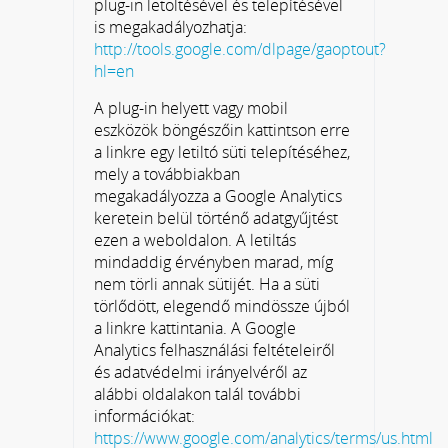
plug-in letöltésével és telepítésével
is megakadályozhatja:
http://tools.google.com/dlpage/gaoptout?
hl=en
A plug-in helyett vagy mobil
eszközök böngészőin kattintson erre
a linkre egy letiltó süti telepítéséhez,
mely a továbbiakban
megakadályozza a Google Analytics
keretein belül történő adatgyűjtést
ezen a weboldalon. A letiltás
mindaddig érvényben marad, míg
nem törli annak sütijét. Ha a süti
törlődött, elegendő mindössze újból
a linkre kattintania. A Google
Analytics felhasználási feltételeiről
és adatvédelmi irányelvéről az
alábbi oldalakon talál további
információkat:
https://www.google.com/analytics/terms/us.html