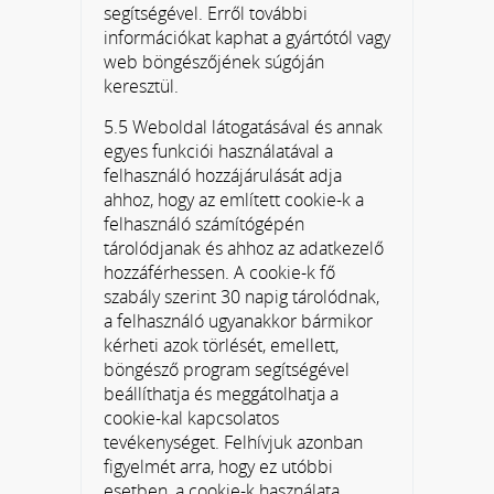
segítségével. Erről további
információkat kaphat a gyártótól vagy
web böngészőjének súgóján
keresztül.
5.5 Weboldal látogatásával és annak
egyes funkciói használatával a
felhasználó hozzájárulását adja
ahhoz, hogy az említett cookie-k a
felhasználó számítógépén
tárolódjanak és ahhoz az adatkezelő
hozzáférhessen. A cookie-k fő
szabály szerint 30 napig tárolódnak,
a felhasználó ugyanakkor bármikor
kérheti azok törlését, emellett,
böngésző program segítségével
beállíthatja és meggátolhatja a
cookie-kal kapcsolatos
tevékenységet. Felhívjuk azonban
figyelmét arra, hogy ez utóbbi
esetben, a cookie-k használata