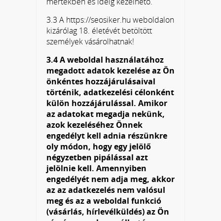
mértékben és ideig kezelhető.
3.3 A https://seosiker.hu weboldalon
kizárólag 18. életévét betöltött
személyek vásárolhatnak!
3.4 A weboldal használatához
megadott adatok kezelése az Ön
önkéntes hozzájárulásaival
történik, adatkezelési célonként
külön hozzájárulással. Amikor
az adatokat megadja nekünk,
azok kezeléséhez Önnek
engedélyt kell adnia részünkre
oly módon, hogy egy jelölő
négyzetben pipálással azt
jelölnie kell. Amennyiben
engedélyét nem adja meg, akkor
az az adatkezelés nem valósul
meg és az a weboldal funkció
(vásárlás, hírlevélküldés) az Ön