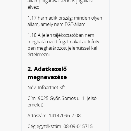
állampolgárával azonos jogállást
élvez;
1.17 harmadik ország: minden olyan
állam, amely nem EGT-állam.
1.18 A jelen tájékoztatóban nem
meghatározott fogalmakat az Infotv.-
ben meghatározott jelentéssel kell
értelmezni.
2. Adatkezelő
megnevezése
Név: Infoartnet Kft.
Cím: 9025 Győr, Somos u. 1. (első
emelet)
Adószám: 14147096-2-08
Cégjegyzékszám: 08-09-015715