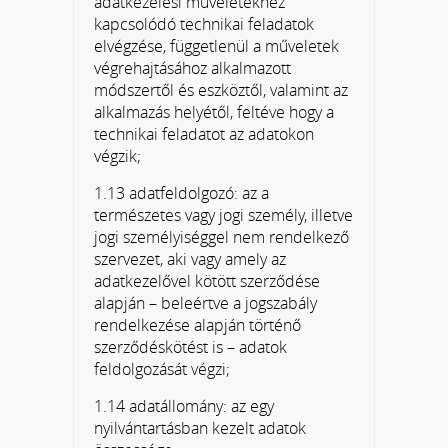
adatkezelési műveletekhez
kapcsolódó technikai feladatok
elvégzése, függetlenül a műveletek
végrehajtásához alkalmazott
módszertől és eszköztől, valamint az
alkalmazás helyétől, feltéve hogy a
technikai feladatot az adatokon
végzik;
1.13 adatfeldolgozó: az a
természetes vagy jogi személy, illetve
jogi személyiséggel nem rendelkező
szervezet, aki vagy amely az
adatkezelővel kötött szerződése
alapján – beleértve a jogszabály
rendelkezése alapján történő
szerződéskötést is – adatok
feldolgozását végzi;
1.14 adatállomány: az egy
nyilvántartásban kezelt adatok