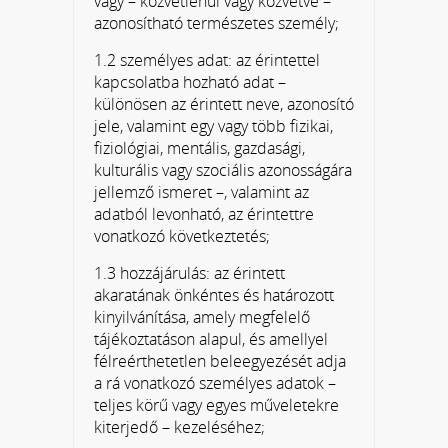
vagy – közvetlenül vagy közvetve –
azonosítható természetes személy;
1.2 személyes adat: az érintettel
kapcsolatba hozható adat –
különösen az érintett neve, azonosító
jele, valamint egy vagy több fizikai,
fiziológiai, mentális, gazdasági,
kulturális vagy szociális azonosságára
jellemző ismeret –, valamint az
adatból levonható, az érintettre
vonatkozó következtetés;
1.3 hozzájárulás: az érintett
akaratának önkéntes és határozott
kinyilvánítása, amely megfelelő
tájékoztatáson alapul, és amellyel
félreérthetetlen beleegyezését adja
a rá vonatkozó személyes adatok –
teljes körű vagy egyes műveletekre
kiterjedő – kezeléséhez;