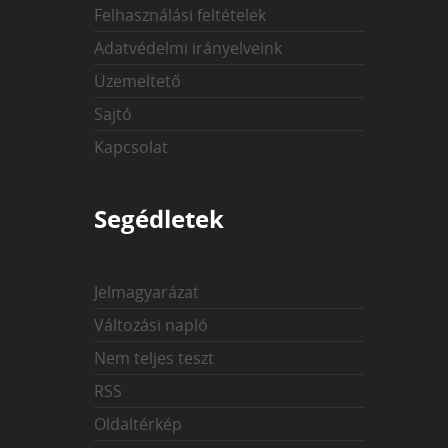
Felhasználási feltételek
Adatvédelmi irányelveink
Üzemeltető
Sajtó
Kapcsolat
Segédletek
Jelmagyarázat
Változási napló
Nem teljes teszt
RSS
Oldaltérkép