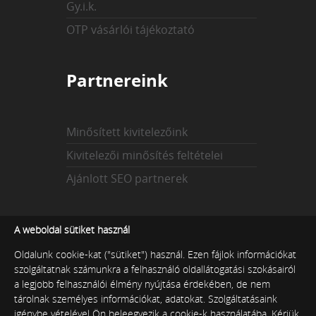
Gy.i.k.
OTP vásárlói tájékoztató
Partnereink
Minősített kivitelezőink
Kivitelezői minősítés feltételei
Ajánlott SEO partnerek
Az indexekről
A weboldal sütiket használ
Oldalunk cookie-kat ("sütiket") használ. Ezen fájlok információkat
szolgáltatnak számunkra a felhasználó oldallátogatási szokásairól
Technikai index
a legjobb felhasználói élmény nyújtása érdekében, de nem
tárolnak személyes információkat, adatokat. Szolgáltatásaink
Tartalmi index
igénybe vételével Ön beleegyezik a cookie-k használatába. Kérjük,