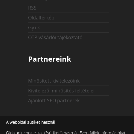
RSS
Oldaltérkép
Gy.i.k.
OTP vásárlói tájékoztató
Partnereink
Minősített kivitelezőink
Kivitelezői minősítés feltételei
Ajánlott SEO partnerek
Az indexekről
A weboldal sütiket használ
Oldalunk cookie-kat ("sütiket") használ. Ezen fájlok információkat