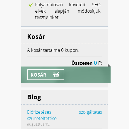
Folyamatosan követett SEO
elvek alapján módosítjuk
tesztjeinket.
Kosár
A kosár tartalma
0 kupon.
0
Összesen
Ft
KOSÁR
Blog
Előfizetéses szolgáltatás
szüneteltetése
augusztus 15.