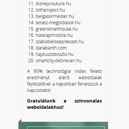
disneycouture.hu
tothproject.hu
belgasormester.hu
terasz-megoldasok.hu
greensmarthouse.hu
hotelaphrodite.hu
szabobelsoepiteszet.hu
darabanth.com
hajduszoboszlo.hu
smartcity.debrecen.hu
A 95% technológiai index feletti
eredményt elérő weboldalak
fejlesztőivel a napokban felvesszük a
kapcsolatot.
Gratulálunk a színvonalas
weboldalakhoz!