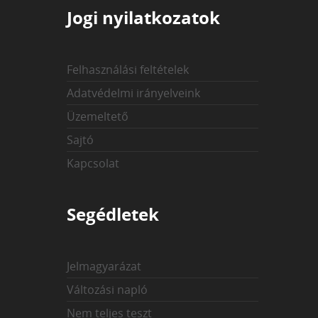
Jogi nyilatkozatok
Felhasználási feltételek
Adatvédelmi irányelveink
Üzemeltető
Sajtó
Kapcsolat
Segédletek
Jelmagyarázat
Változási napló
Nem teljes teszt