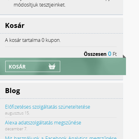
módosítjuk tesztjeinket.
Kosár
A kosár tartalma
0 kupon.
0
Összesen
Ft
KOSÁR
Blog
Előfizetéses szolgáltatás szüneteltetése
augusztus 15.
Alexa adatszolgáltatás megszűnése
december 7.
Mit használjunk a Facebook Analytics megszűnése