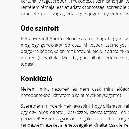
kertünk, virágcserepünk működését sem ismerjük, v
remélem témája lesz az adatok fontossági sorrendje 
ismerete, piaci, vagy gazdasági és jogi környezetünk
Üde színfolt
Petrányi-Széll András előadása arról, hogy hogyan
még egy gondolatot ébreszt. Miközben személyes a
dolgokra képes, vajon mit kezdünk elévült adatainkk
időben (elévültek). Meddig gondolható értéknek e
tudást?
Konklúzió
Nekem, mint nézőnek és nem csak mint előadón
nézőpontokból láthatom a saját tevékenységemet.
Szeretném mindenkinek javasolni, hogy pillantson f
egy-egy okos ötlettel, eszközzel, szolgáltatással é
pénzével! Hiszen a gyorsan reagálók az üzleti előnnyel
rendezvény ezeket a lehetőségeket kínálta, csak le kell