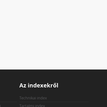
Az indexekről
Technikai index
i
Tartalmi index