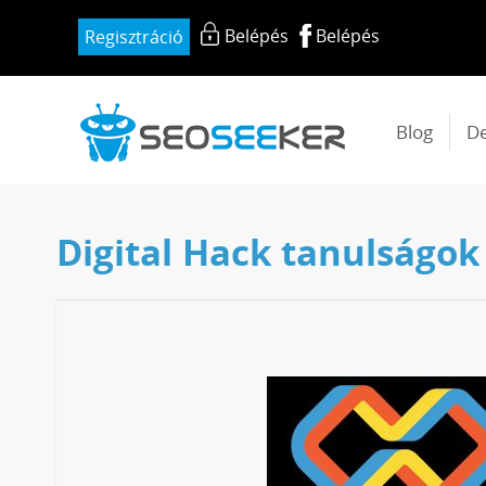
Belépés
Belépés
Regisztráció
Blog
D
Digital Hack tanulságok