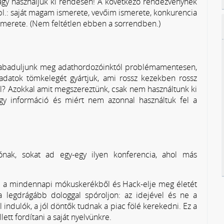
agy használjuk ki rendesen! A következő rendezvénynek
pl.: saját magam ismerete, vevőim ismerete, konkurencia
 ismerete. (Nem feltétlen ebben a sorrendben.)
 szabaduljunk meg adathordozóinktól problémamentesen,
datok tömkelegét gyártjuk, ami rossz kezekben rossz
al? Azokkal amit megszereztünk, csak nem használtunk ki
gy információ és miért nem azonnal használtuk fel a
ak, sokat ad egy-egy ilyen konferencia, ahol más
el a mindennapi mókuskerékből és Hack-elje meg életét
s a legdrágább dologgal spóroljon: az idejével és ne a
 indulók, a jól döntők tudnak a piac fölé kerekedni. Ez a
ett fordítani a saját nyelvünkre.