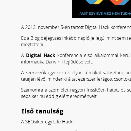
A 2013. november 5-én tartott Digital Hack konferenc
Ez a Blog bejegyzés inkább napló jellegű, mint sem t
megtölteni.
A
Digital Hack
konferencia első alkalommal kerül
informatika Darwin-i fejlődése volt.
A szervezők igyekeztek olyan témákat választani, a
tetején lévő, mindenki áltat ezerszer lerágott csontok
Számomra a szemlélet nagyon frissítően hatott és 
seosiker.hu eddig elért eredményeit.
Első tanulság
A SEOsiker egy Life Hack!