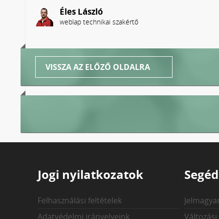
Éles László
weblap technikai szakértő
VISSZA AZ ELŐZŐ OLDALRA
Jogi nyilatkozatok
Segéd
Felhasználási feltételek
Jelmagya
Adatvédelmi irányelveink
Változási