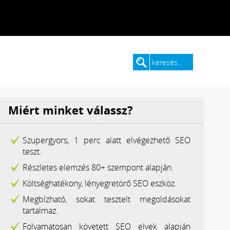
Miért minket válassz?
Szupergyors, 1 perc alatt elvégezhető SEO
teszt.
Részletes elemzés 80+ szempont alapján.
Költséghatékony, lényegretörő SEO eszköz.
Megbízható, sokat tesztelt megoldásokat
tartalmaz.
Folyamatosan követett SEO elvek alapján