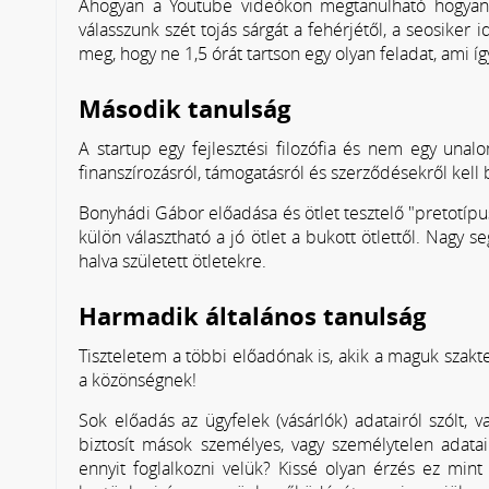
Ahogyan a Youtube videókon megtanulható hogyan 
válasszunk szét tojás sárgát a fehérjétől, a seosike
meg, hogy ne 1,5 órát tartson egy olyan feladat, ami íg
Második tanulság
A startup egy fejlesztési filozófia és nem egy una
finanszírozásról, támogatásról és szerződésekről kell 
Bonyhádi Gábor előadása és ötlet tesztelő "pretotípu
külön választható a jó ötlet a bukott ötlettől. Nagy 
halva született ötletekre.
Harmadik általános tanulság
Tiszteletem a többi előadónak is, akik a maguk szakt
a közönségnek!
Sok előadás az ügyfelek (vásárlók) adatairól szólt,
biztosít mások személyes, vagy személytelen adata
ennyit foglalkozni velük? Kissé olyan érzés ez min