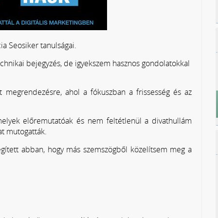
ia Seosiker tanulságai.
echnikai bejegyzés, de igyekszem hasznos gondolatokkal
t megrendezésre, ahol a fókuszban a frissesség és az
melyek előremutatóak és nem feltétlenül a divathullám
at mutogatták.
segített abban, hogy más szemszögből közelítsem meg a