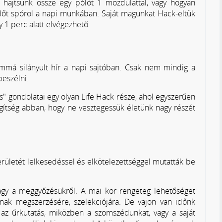
hajtsunk össze egy pólót 1 mozdulattal, vagy hogyan
r időt spórol a napi munkában. Saját magunkat Hack-eltük
y 1 perc alatt elvégezhető.
lommá silányult hír a napi sajtóban. Csak nem mindig a
beszélni.
s" gondolatai egy olyan Life Hack része, ahol egyszerűen
segítség abban, hogy ne vesztegessük életünk nagy részét
erületét lelkesedéssel és elkötelezettséggel mutatták be
 vagy a meggyőzésükről. A mai kor rengeteg lehetőséget
inak megszerzésére, szelekciójára. De vajon van időnk
t az űrkutatás, miközben a szomszédunkat, vagy a saját