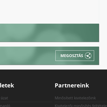
MEGOSZTÁS
letek
Partnereink
rázat
Minősített kivitelezőink
 napló
Kivitelezői minősítés feltétele