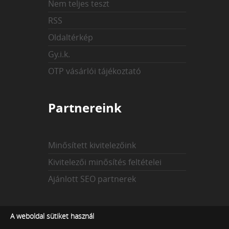
Nem teljes teszt
RSS
Oldaltérkép
Gy.i.k.
OTP vásárlói tájékoztató
Partnereink
Minősített kivitelezőink
Kivitelezői minősítés feltételei
Ajánlott SEO partnerek
Az indexekről
A weboldal sütiket használ