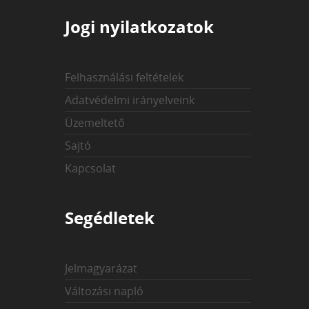
Jogi nyilatkozatok
Felhasználási feltételek
Adatvédelmi irányelveink
Üzemeltető
Sajtó
Kapcsolat
Segédletek
Jelmagyarázat
Változási napló