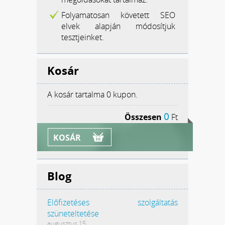
Folyamatosan követett SEO
elvek alapján módosítjuk
tesztjeinket.
Kosár
A kosár tartalma
0 kupon.
0
Összesen
Ft
KOSÁR
Blog
Előfizetéses szolgáltatás
szüneteltetése
augusztus 15.