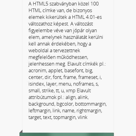
A HTML5 szabványban közel 100
HTML címke van, de bizonyos
elemek kikerültek a HTML 4.01-es
változathoz képest. A változást
figyelembe véve van jópár olyan
elem, amelynek használatát kerülni
kell annak érdekében, hogy a
weboldal a tervezettnek
megfelelően működhessen,
jelenhessen meg. Elavult címkék pl.:
acronim, applet, basefont, big,
center, dir, font, frame, frameset, i,
isindex, layer, menu, noframes, s,
small, strike, tt, u, xmp Elavult
attribútumok pl.: align, alink,
background, bgcolor, bottommargin,
leftmargin, link, name, rightmargin,
target, text, topmargin, vlink