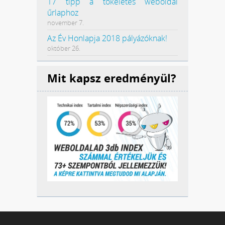
17 tipp a tökéletes weboldal
űrlaphoz
november 7.
Az Év Honlapja 2018 pályázóknak!
október 26.
Mit kapsz eredményül?