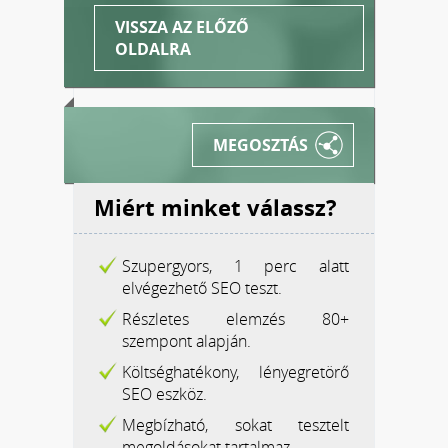
VISSZA AZ ELŐZŐ
OLDALRA
MEGOSZTÁS
Miért minket válassz?
Szupergyors, 1 perc alatt
elvégezhető SEO teszt.
Részletes elemzés 80+
szempont alapján.
Költséghatékony, lényegretörő
SEO eszköz.
Megbízható, sokat tesztelt
megoldásokat tartalmaz.