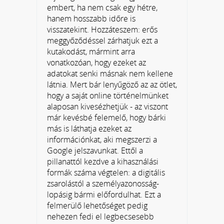
embert, ha nem csak egy hétre,
hanem hosszabb időre is
visszatekint. Hozzáteszem: erős
meggyőződéssel zárhatjuk ezt a
kutakodást, mármint arra
vonatkozóan, hogy ezeket az
adatokat senki másnak nem kellene
látnia. Mert bár lenyűgöző az az ötlet,
hogy a saját online történelmünket
alaposan kivesézhetjük - az viszont
már kevésbé felemelő, hogy bárki
más is láthatja ezeket az
információnkat, aki megszerzi a
Google jelszavunkat. Ettől a
pillanattól kezdve a kihasználási
formák száma végtelen: a digitális
zsarolástól a személyazonosság-
lopásig bármi előfordulhat. Ezt a
felmerülő lehetőséget pedig
nehezen fedi el legbecsesebb