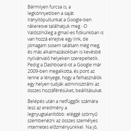
Bármilyen furcsa is, a
legkönnyebben a saját
Irányítópultunkat a Google-ben
rákeresve találhatjuk meg :-D
Valószínűleg a gmail-es fiókunkban is
van hozzá elrejtve egy link, de
jómagam sosem találtam még meg,
és más alkalmazásokban is kevésbé
nyilvánvaló helyeken szerepeltetik.
Pedig a Dashboard-ot a Google már
2009-ben megalkotta, és pont az
lenne a lényege, hogy a felhasználók
egy helyen tudják adminisztrálni az
összes hozzáférésüket, beállításukat.
Belépés után a netfüggők számára
lesz az eredmény a
legnyugtalanítóbb: eléggé szörnyű
szembenézni az összes személyes
internetes előzményünkkel. Na jó,