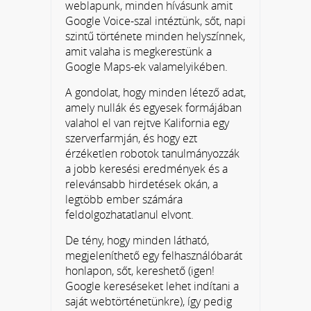
weblapunk, minden hívásunk amit
Google Voice-szal intéztünk, sőt, napi
szintű története minden helyszínnek,
amit valaha is megkerestünk a
Google Maps-ek valamelyikében.
A gondolat, hogy minden létező adat,
amely nullák és egyesek formájában
valahol el van rejtve Kalifornia egy
szerverfarmján, és hogy ezt
érzéketlen robotok tanulmányozzák
a jobb keresési eredmények és a
relevánsabb hirdetések okán, a
legtöbb ember számára
feldolgozhatatlanul elvont.
De tény, hogy minden látható,
megjeleníthető egy felhasználóbarát
honlapon, sőt, kereshető (igen!
Google kereséseket lehet indítani a
saját webtörténetünkre), így pedig