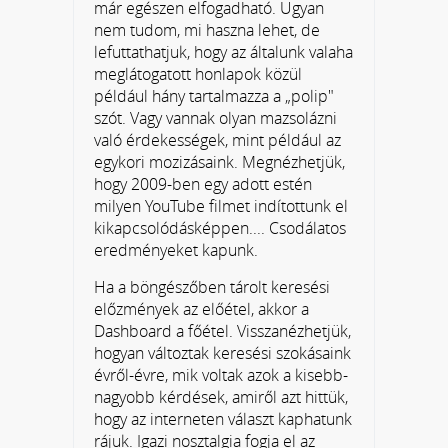
már egészen elfogadható. Ugyan
nem tudom, mi haszna lehet, de
lefuttathatjuk, hogy az általunk valaha
meglátogatott honlapok közül
például hány tartalmazza a „polip"
szót. Vagy vannak olyan mazsolázni
való érdekességek, mint például az
egykori mozizásaink. Megnézhetjük,
hogy 2009-ben egy adott estén
milyen YouTube filmet indítottunk el
kikapcsolódásképpen.... Csodálatos
eredményeket kapunk.
Ha a böngészőben tárolt keresési
előzmények az előétel, akkor a
Dashboard a főétel. Visszanézhetjük,
hogyan változtak keresési szokásaink
évről-évre, mik voltak azok a kisebb-
nagyobb kérdések, amiről azt hittük,
hogy az interneten választ kaphatunk
rájuk. Igazi nosztalgia fogja el az