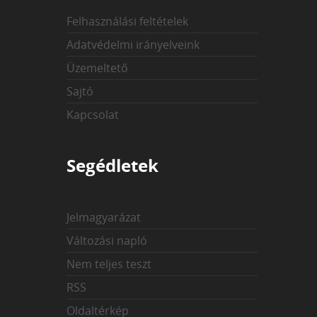
Felhasználási feltételek
Adatvédelmi irányelveink
Üzemeltető
Sajtó
Kapcsolat
Segédletek
Jelmagyarázat
Változási napló
Nem teljes teszt
RSS
Oldaltérkép