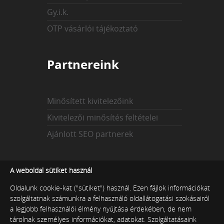
Gy.i.k.
OTP vásárlói tájékoztató
Partnereink
Minősített kivitelezőink
Kivitelezői minősítés feltételei
Ajánlott SEO partnerek
Az indexekről
A weboldal sütiket használ
Oldalunk cookie-kat ("sütiket") használ. Ezen fájlok információkat
szolgáltatnak számunkra a felhasználó oldallátogatási szokásairól
Technikai index
a legjobb felhasználói élmény nyújtása érdekében, de nem
tárolnak személyes információkat, adatokat. Szolgáltatásaink
Tartalmi index