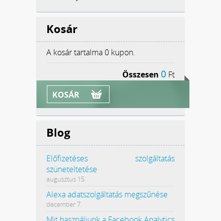
Kosár
A kosár tartalma
0 kupon.
0
Összesen
Ft
KOSÁR
Blog
Előfizetéses szolgáltatás
szüneteltetése
augusztus 15.
Alexa adatszolgáltatás megszűnése
december 7.
Mit használjunk a Facebook Analytics