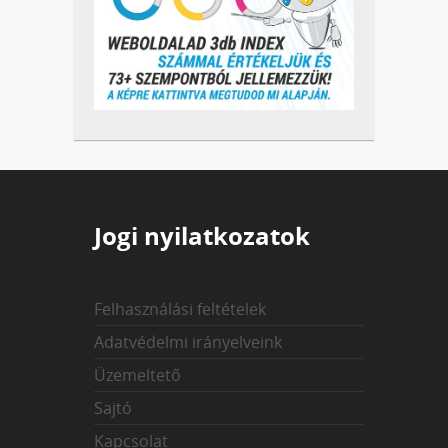
Jogi nyilatkozatok
Felhasználási feltételek
Adatvédelmi irányelveink
Üzemeltető
Sajtó
Kapcsolat