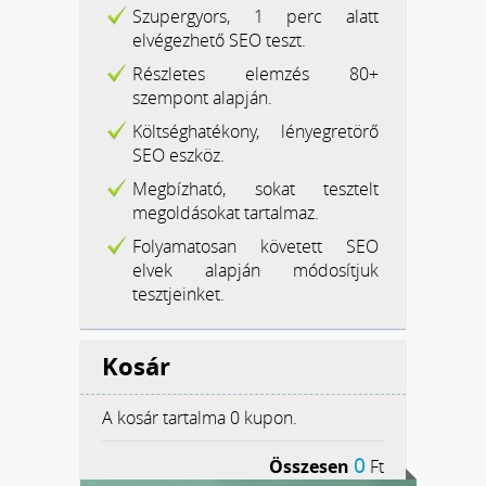
Szupergyors, 1 perc alatt
elvégezhető SEO teszt.
Részletes elemzés 80+
szempont alapján.
Költséghatékony, lényegretörő
SEO eszköz.
Megbízható, sokat tesztelt
megoldásokat tartalmaz.
Folyamatosan követett SEO
elvek alapján módosítjuk
tesztjeinket.
Kosár
A kosár tartalma
0 kupon.
0
Összesen
Ft