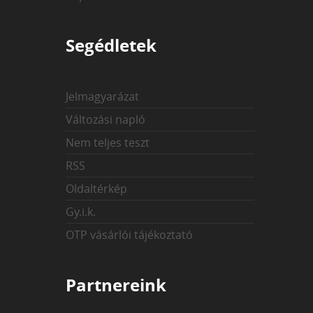
Segédletek
Jelmagyarázat
Változási napló
Nem teljes teszt
RSS
Oldaltérkép
Gy.i.k.
OTP vásárlói tájékoztató
Partnereink