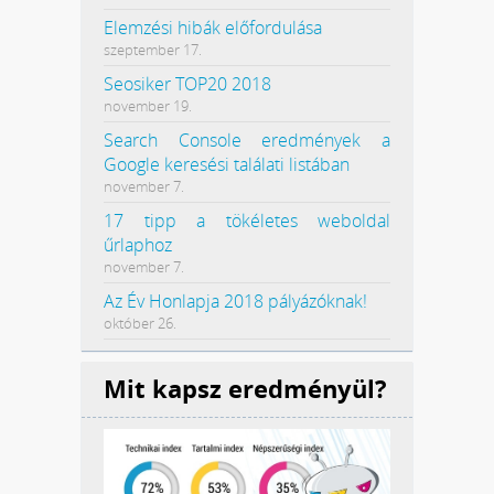
Elemzési hibák előfordulása
szeptember 17.
Seosiker TOP20 2018
november 19.
Search Console eredmények a
Google keresési találati listában
november 7.
17 tipp a tökéletes weboldal
űrlaphoz
november 7.
Az Év Honlapja 2018 pályázóknak!
október 26.
Mit kapsz eredményül?