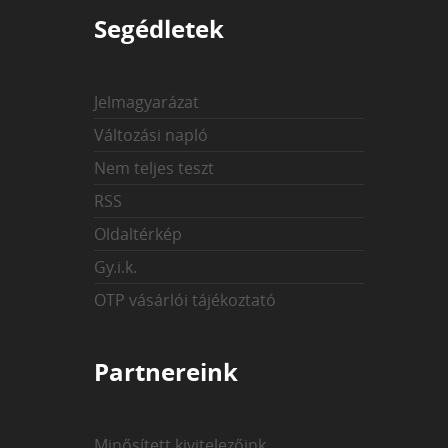
Segédletek
Jelmagyarázat
Változási napló
Nem teljes teszt
RSS
Oldaltérkép
Gy.i.k.
OTP vásárlói tájékoztató
Partnereink
Minősített kivitelezőink