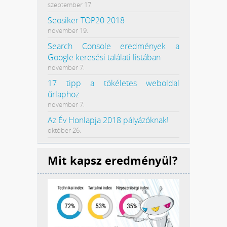
szeptember 17.
Seosiker TOP20 2018
november 19.
Search Console eredmények a
Google keresési találati listában
november 7.
17 tipp a tökéletes weboldal
űrlaphoz
november 7.
Az Év Honlapja 2018 pályázóknak!
október 26.
Mit kapsz eredményül?