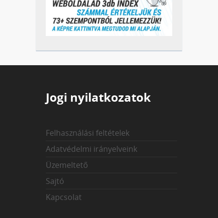
Jogi nyilatkozatok
Felhasználási feltételek
Adatvédelmi irányelveink
Üzemeltető
Sajtó
Kapcsolat