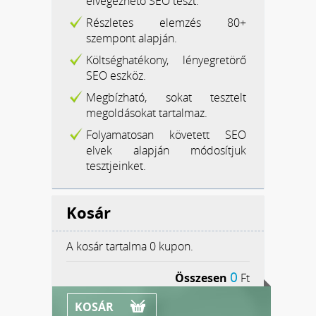
elvégezhető SEO teszt.
Részletes elemzés 80+
szempont alapján.
Költséghatékony, lényegretörő
SEO eszköz.
Megbízható, sokat tesztelt
megoldásokat tartalmaz.
Folyamatosan követett SEO
elvek alapján módosítjuk
tesztjeinket.
Kosár
A kosár tartalma
0 kupon.
0
Összesen
Ft
KOSÁR