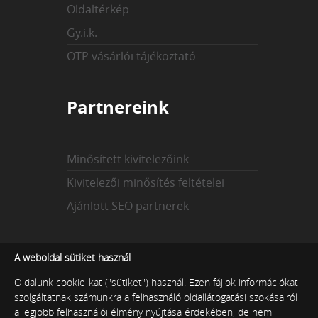
Oldaltérkép
Gy.i.k.
OTP vásárlói tájékoztató
Partnereink
Minősített kivitelezőink
Kivitelezői minősítés feltételei
Ajánlott SEO partnerek
Az indexekről
A weboldal sütiket használ
Oldalunk cookie-kat ("sütiket") használ. Ezen fájlok információkat
szolgáltatnak számunkra a felhasználó oldallátogatási szokásairól
Technikai index
a legjobb felhasználói élmény nyújtása érdekében, de nem