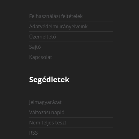
Felhasználási feltételek
Adatvédelmi irányelveink
Üzemeltető
Sajtó
Kapcsolat
Segédletek
Jelmagyarázat
Változási napló
Nem teljes teszt
RSS