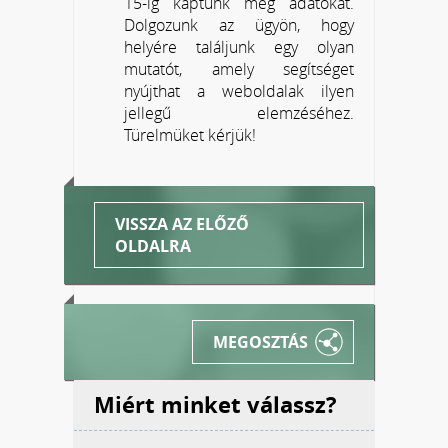
15-ig kaptunk még adatokat.
Dolgozunk az ügyön, hogy
helyére találjunk egy olyan
mutatót, amely segítséget
nyújthat a weboldalak ilyen
jellegű elemzéséhez.
Türelmüket kérjük!
VISSZA AZ ELŐZŐ
OLDALRA
MEGOSZTÁS
Miért minket válassz?