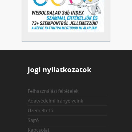
Jogi nyilatkozatok
Felhasználási feltételek
Adatvédelmi irányelveink
Üzemeltető
Sajtó
Kapcsolat