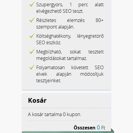
Szupergyors, 1 perc alatt
elvégezhető SEO teszt.
Részletes elemzés 80+
szempont alapján.
Költséghatékony, lényegretörő
SEO eszköz.
Megbízható, sokat tesztelt
megoldásokat tartalmaz.
Folyamatosan követett SEO
elvek alapján módosítjuk
tesztjeinket.
Kosár
A kosár tartalma
0 kupon.
0
Összesen
Ft