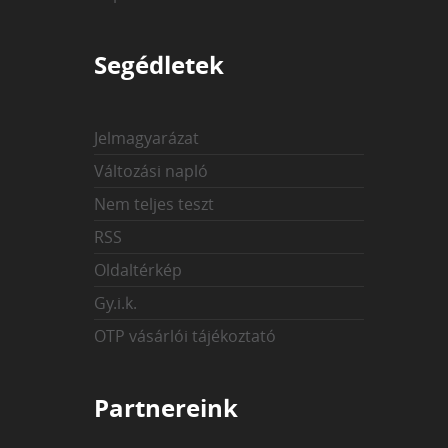
Segédletek
Jelmagyarázat
Változási napló
Nem teljes teszt
RSS
Oldaltérkép
Gy.i.k.
OTP vásárlói tájékoztató
Partnereink