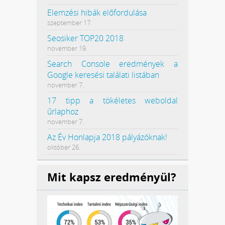
Elemzési hibák előfordulása
szeptember 17.
Seosiker TOP20 2018
november 19.
Search Console eredmények a
Google keresési találati listában
november 7.
17 tipp a tökéletes weboldal
űrlaphoz
november 7.
Az Év Honlapja 2018 pályázóknak!
október 26.
Mit kapsz eredményül?