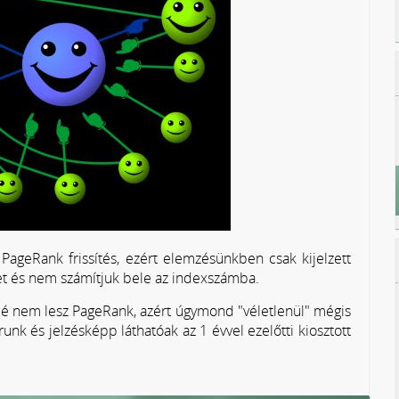
PageRank frissítés, ezért elemzésünkben csak kijelzett
ket és nem számítjuk bele az indexszámba.
többé nem lesz PageRank, azért úgymond "véletlenül" mégis
nk és jelzésképp láthatóak az 1 évvel ezelőtti kiosztott