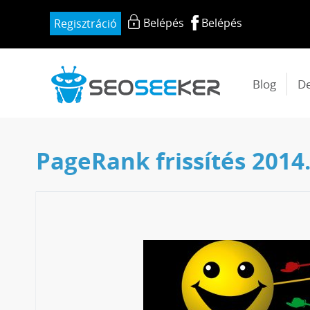
Belépés
Belépés
Regisztráció
Blog
D
PageRank frissítés 2014.