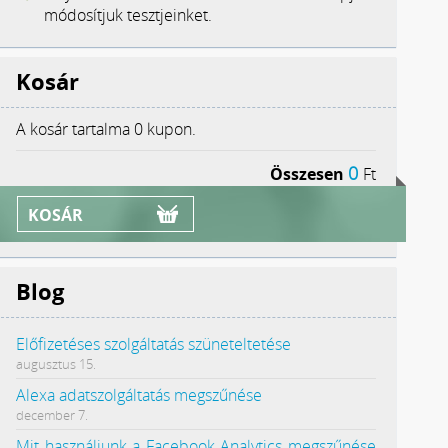
módosítjuk tesztjeinket.
Kosár
A kosár tartalma
0 kupon.
0
Összesen
Ft
KOSÁR
Blog
Előfizetéses szolgáltatás szüneteltetése
augusztus 15.
Alexa adatszolgáltatás megszűnése
december 7.
Mit használjunk a Facebook Analytics megszűnése