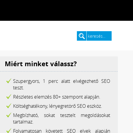
Miért minket válassz?
Szupergyors, 1 perc alatt elvégezhető SEO
teszt.
Részletes elemzés 80+ szempont alapján.
Költséghatékony, lényegretörő SEO eszköz.
Megbízható, sokat tesztelt megoldásokat
tartalmaz.
Folyamatosan követett SEO elvek alapján