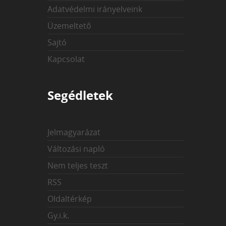
Adatvédelmi irányelveink
Üzemeltető
Sajtó
Kapcsolat
Segédletek
Jelmagyarázat
Változási napló
Nem teljes teszt
RSS
Oldaltérkép
Gy.i.k.