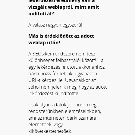
lekérdezési eredmény van a
vizsgált weblapról, mint amit
indítottál?
A válasz nagyon egyszerű!
Más is érdeklődött az adott
weblap után!
A SEOsiker rendszere nem tesz
különbséget felhasználói között! Ha
egy lekérdezés lefutott, akkor ahhoz
bárki hozzáférhet, aki ugyanazon
URL-t kérdezi le. Ugyanakkor az
sehol nem jelenik meg, hogy az adott
lekérdezést ki indította!
Csak olyan adatok jelennek meg
rendszerünkben elemzéseinkben,
ami az interneten bárki számára
elérhetőek, vagy
kikövetkeztethetőek.