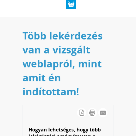
Több lekérdezés
van a vizsgált
weblapról, mint
amit én
indítottam!
Hogyan lehetséges, hogy több