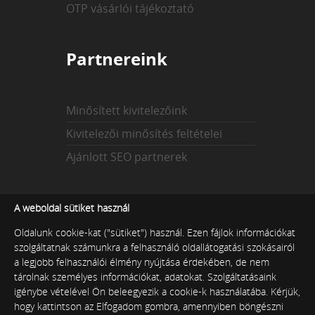
OTP vásárlói tájékoztató
Partnereink
Minősített kivitelezőink
Kivitelezői minősítés feltételei
Ajánlott SEO partnerek
Az indexekről
A weboldal sütiket használ
Oldalunk cookie-kat ("sütiket") használ. Ezen fájlok információkat
szolgáltatnak számunkra a felhasználó oldallátogatási szokásairól
Technikai index
a legjobb felhasználói élmény nyújtása érdekében, de nem
tárolnak személyes információkat, adatokat. Szolgáltatásaink
Tartalmi index
igénybe vételével Ön beleegyezik a cookie-k használatába. Kérjük,
Népszerűségi index
hogy kattintson az Elfogadom gombra, amennyiben böngészni