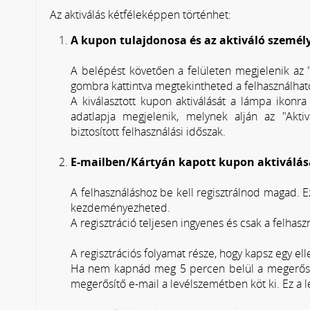
Az aktiválás kétféleképpen történhet:
A kupon tulajdonosa és az aktiváló személ
A belépést követően a felületen megjelenik az
gombra kattintva megtekintheted a felhasználhat
A kiválasztott kupon aktiválását a lámpa ikonr
adatlapja megjelenik, melynek alján az "Akti
biztosított felhasználási időszak.
E-mailben/Kártyán kapott kupon aktiválás
A felhasználáshoz be kell regisztrálnod magad. Ez
kezdeményezheted.
A regisztráció teljesen ingyenes és csak a felhasz
A regisztrációs folyamat része, hogy kapsz egy el
Ha nem kapnád meg 5 percen belül a megerősítő
megerősítő e-mail a levélszemétben köt ki. Ez a le