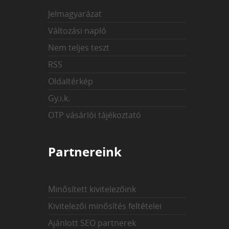
Jelmagyarázat
Változási napló
Nem teljes teszt
RSS
Oldaltérkép
Gy.i.k.
OTP vásárlói tájékoztató
Partnereink
Minősített kivitelezőink
Kivitelezői minősítés feltételei
Ajánlott SEO partnerek