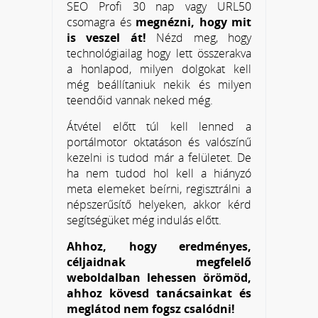
SEO Profi 30 nap vagy URL50
csomagra és
megnézni, hogy mit
is veszel át!
Nézd meg, hogy
technológiailag hogy lett összerakva
a honlapod, milyen dolgokat kell
még beállítaniuk nekik és milyen
teendőid vannak neked még.
Átvétel előtt túl kell lenned a
portálmotor oktatáson és valószínű
kezelni is tudod már a felületet. De
ha nem tudod hol kell a hiányzó
meta elemeket beírni, regisztrálni a
népszerűsítő helyeken, akkor kérd
segítségüket még indulás előtt.
Ahhoz, hogy eredményes,
céljaidnak megfelelő
weboldalban lehessen örömöd,
ahhoz kövesd tanácsainkat és
meglátod nem fogsz csalódni!