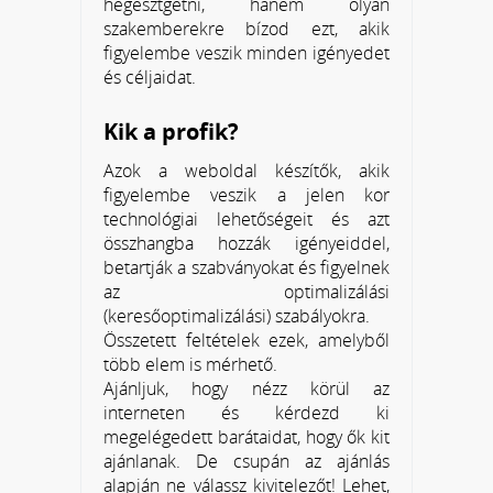
hegesztgetni, hanem olyan
szakemberekre bízod ezt, akik
figyelembe veszik minden igényedet
és céljaidat.
Kik a profik?
Azok a weboldal készítők, akik
figyelembe veszik a jelen kor
technológiai lehetőségeit és azt
összhangba hozzák igényeiddel,
betartják a szabványokat és figyelnek
az optimalizálási
(keresőoptimalizálási) szabályokra.
Összetett feltételek ezek, amelyből
több elem is mérhető.
Ajánljuk, hogy nézz körül az
interneten és kérdezd ki
megelégedett barátaidat, hogy ők kit
ajánlanak. De csupán az ajánlás
alapján ne válassz kivitelezőt! Lehet,