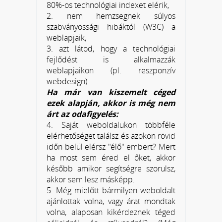
80%-os technológiai indexet elérik,
2. nem hemzsegnek súlyos
szabványossági hibáktól (W3C) a
weblapjaik,
3. azt látod, hogy a technológiai
fejlődést is alkalmazzák
weblapjaikon (pl. reszponzív
webdesign).
Ha már van kiszemelt céged
ezek alapján, akkor is még nem
árt az odafigyelés:
4. Saját weboldalukon többféle
elérhetőséget találsz és azokon rövid
időn belül elérsz "élő" embert? Mert
ha most sem éred el őket, akkor
később amikor segítségre szorulsz,
akkor sem lesz másképp.
5. Még mielőtt bármilyen weboldalt
ajánlottak volna, vagy árat mondtak
volna, alaposan kikérdeznek téged