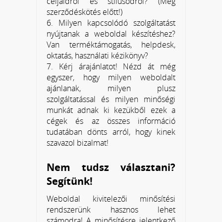
céljaidról és stílusodról? (Még
szerződéskötés előtt!)
6. Milyen kapcsolódó szolgáltatást
nyújtanak a weboldal készítéshez?
Van terméktámogatás, helpdesk,
oktatás, használati kézikönyv?
7. Kérj árajánlatot! Nézd át még
egyszer, hogy milyen weboldalt
ajánlanak, milyen plusz
szolgáltatással és milyen minőségi
munkát adnak ki kezükből ezek a
cégek és az összes információ
tudatában dönts arról, hogy kinek
szavazol bizalmat!
Nem tudsz választani?
Segítünk!
Weboldal kivitelezői minősítési
rendszerünk hasznos lehet
számodra! A minősítésre jelentkező