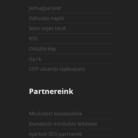
Jelmagyarázat
Változási napló
Nem teljes teszt
RSS
Oldaltérkép
Gy.i.k.
OTP vásárlói tájékoztató
Partnereink
Minősített kivitelezőink
Kivitelezői minősítés feltételei
Ajánlott SEO partnerek