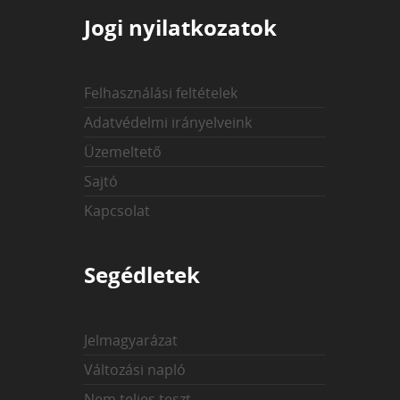
Jogi nyilatkozatok
Felhasználási feltételek
Adatvédelmi irányelveink
Üzemeltető
Sajtó
Kapcsolat
Segédletek
Jelmagyarázat
Változási napló
Nem teljes teszt