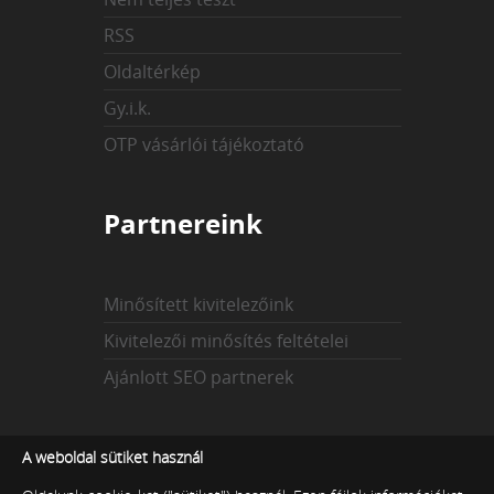
RSS
Oldaltérkép
Gy.i.k.
OTP vásárlói tájékoztató
Partnereink
Minősített kivitelezőink
Kivitelezői minősítés feltételei
Ajánlott SEO partnerek
Az indexekről
A weboldal sütiket használ