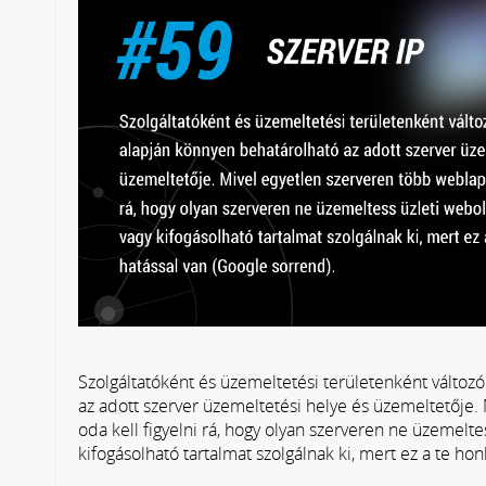
Szolgáltatóként és üzemeltetési területenként változ
az adott szerver üzemeltetési helye és üzemeltetője.
oda kell figyelni rá, hogy olyan szerveren ne üzemelte
kifogásolható tartalmat szolgálnak ki, mert ez a te ho