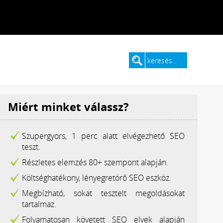
Miért minket válassz?
Szupergyors, 1 perc alatt elvégezhető SEO
teszt.
Részletes elemzés 80+ szempont alapján.
Költséghatékony, lényegretörő SEO eszköz.
Megbízható, sokat tesztelt megoldásokat
tartalmaz.
Folyamatosan követett SEO elvek alapján