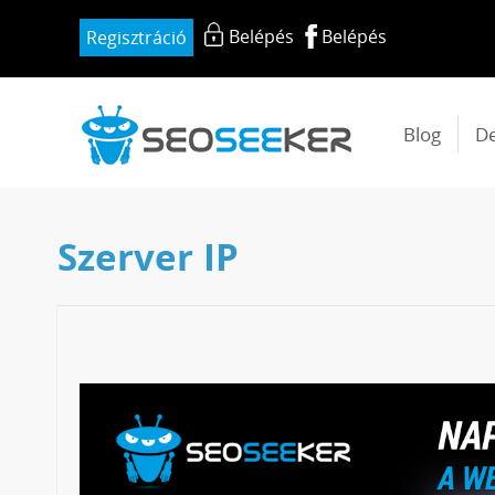
Belépés
Belépés
Regisztráció
Blog
D
Szerver IP