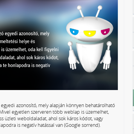
ó egyedi azonosító, mely alapján könnyen behatárolható
 Mivel egyetlen szerveren több weblap is üzemelhet,
ss üzleti weboldaladat, ahol sok káros kódot, vagy
nlapodra is negatív hatással van (Google sorrend).