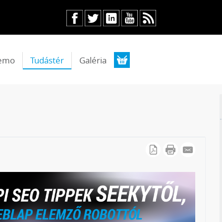
emo
Tudástér
Galéria