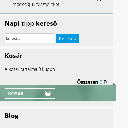
módosítjuk tesztjeinket.
Napi tipp kereső
Kosár
A kosár tartalma
0 kupon.
0
Összesen
Ft
KOSÁR
Blog