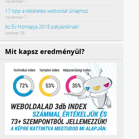
november 7.
17 tipp a tökéletes weboldal űrlaphoz
november 7.
Az Év Honlapja 2018 pályázóknak!
október 26.
Mit kapsz eredményül?