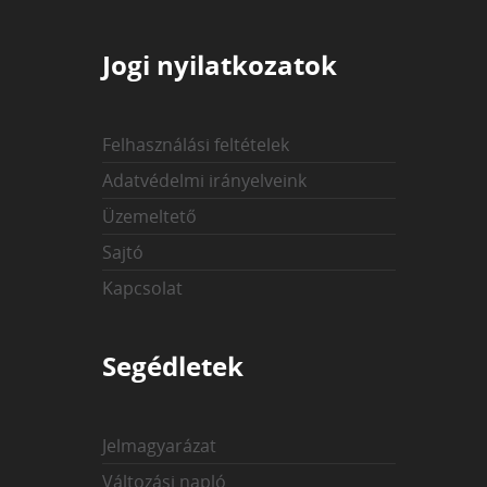
Jogi nyilatkozatok
Felhasználási feltételek
Adatvédelmi irányelveink
Üzemeltető
Sajtó
Kapcsolat
Segédletek
Jelmagyarázat
Változási napló