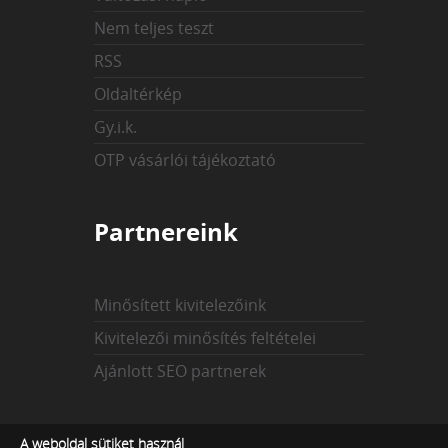
Nem teljes teszt
RSS
Oldaltérkép
Gy.i.k.
OTP vásárlói tájékoztató
Partnereink
Minősített kivitelezőink
Kivitelezői minősítés feltételei
Ajánlott SEO partnerek
Az indexekről
A weboldal sütiket használ