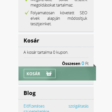
megoldásokat tartalmaz.
Folyamatosan követett SEO
elvek alapján módosítjuk
tesztjeinket.
Kosár
A kosár tartalma
0 kupon.
0
Összesen
Ft
KOSÁR
Blog
Előfizetéses szolgáltatás
szüneteltetése