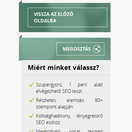
VISSZA AZ ELŐZŐ
OLDALRA
MEGOSZTÁS
Miért minket válassz?
Szupergyors, 1 perc alatt
elvégezhető SEO teszt.
Részletes elemzés 80+
szempont alapján.
Költséghatékony, lényegretörő
SEO eszköz.
Megbízható, sokat tesztelt