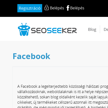
Belépés
Belépés
Regisztráció
Blog
D
Facebook
A Facebook a legelterjedtebb közösségi hálózati pro
vállalkozásoknak, weboldalaknak is itt a helye népsze
közzétehető, sokan blog oldalként kezelik saját lapjuk
cikkeket, új termékeket célszerű azonnali itt megoszt
drágább, de még mindig jól targetálható. A hirdetési