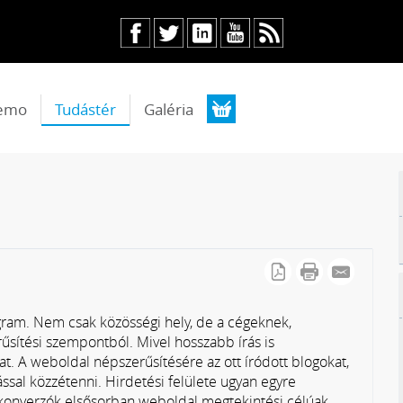
emo
Tudástér
Galéria
gram. Nem csak közösségi hely, de a cégeknek,
rűsítési szempontból. Mivel hosszabb írás is
at. A weboldal népszerűsítésére az ott íródott blogokat,
ással közzétenni. Hirdetési felülete ugyan egyre
 konverzók elsősorban weboldal megtekintési célúak,