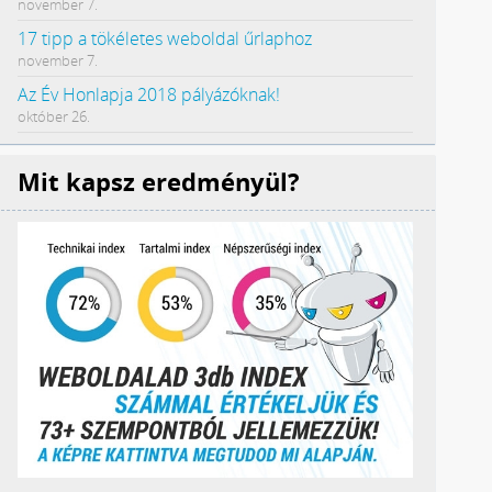
november 7.
17 tipp a tökéletes weboldal űrlaphoz
november 7.
Az Év Honlapja 2018 pályázóknak!
október 26.
Mit kapsz eredményül?