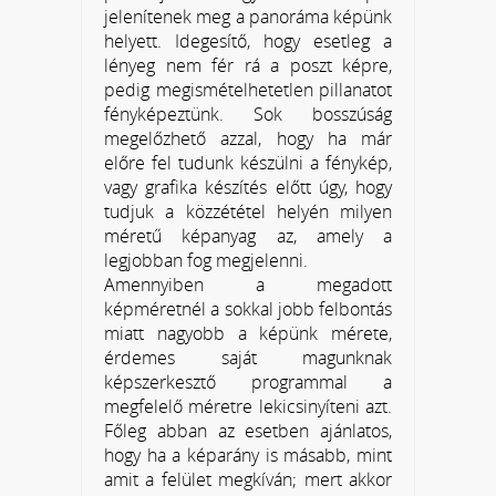
jelenítenek meg a panoráma képünk
helyett. Idegesítő, hogy esetleg a
lényeg nem fér rá a poszt képre,
pedig megismételhetetlen pillanatot
fényképeztünk. Sok bosszúság
megelőzhető azzal, hogy ha már
előre fel tudunk készülni a fénykép,
vagy grafika készítés előtt úgy, hogy
tudjuk a közzététel helyén milyen
méretű képanyag az, amely a
legjobban fog megjelenni.
Amennyiben a megadott
képméretnél a sokkal jobb felbontás
miatt nagyobb a képünk mérete,
érdemes saját magunknak
képszerkesztő programmal a
megfelelő méretre lekicsinyíteni azt.
Főleg abban az esetben ajánlatos,
hogy ha a képarány is másabb, mint
amit a felület megkíván; mert akkor