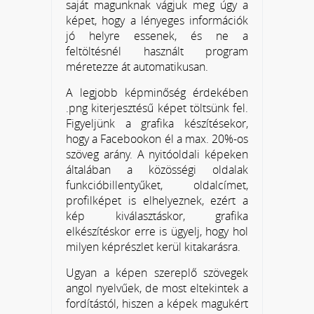
saját magunknak vágjuk meg úgy a
képet, hogy a lényeges információk
jó helyre essenek, és ne a
feltöltésnél használt program
méretezze át automatikusan.
A legjobb képminőség érdekében
.png kiterjesztésű képet töltsünk fel.
Figyeljünk a grafika készítésekor,
hogy a Facebookon él a max. 20%-os
szöveg arány. A nyitóoldali képeken
általában a közösségi oldalak
funkcióbillentyűket, oldalcímet,
profilképet is elhelyeznek, ezért a
kép kiválasztáskor, grafika
elkészítéskor erre is ügyelj, hogy hol
milyen képrészlet kerül kitakarásra.
Ugyan a képen szereplő szövegek
angol nyelvűek, de most eltekintek a
fordítástól, hiszen a képek magukért