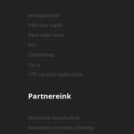
Jelmagyarázat
Változási napló
Nem teljes teszt
RSS
Oldaltérkép
Gy.i.k.
OTP vásárlói tájékoztató
Partnereink
Minősített kivitelezőink
Kivitelezői minősítés feltételei