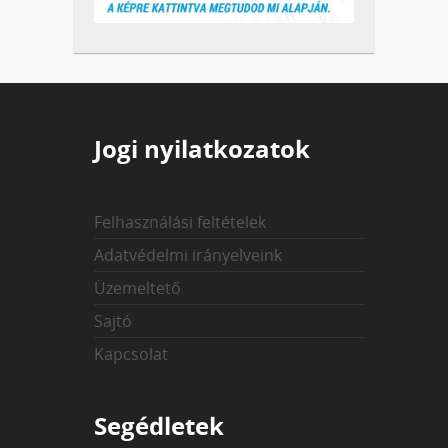
Jogi nyilatkozatok
Felhasználási feltételek
Adatvédelmi irányelveink
Üzemeltető
Sajtó
Kapcsolat
Segédletek