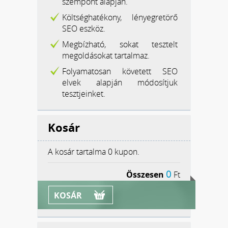
szempont alapján.
Költséghatékony, lényegretörő
SEO eszköz.
Megbízható, sokat tesztelt
megoldásokat tartalmaz.
Folyamatosan követett SEO
elvek alapján módosítjuk
tesztjeinket.
Kosár
A kosár tartalma
0 kupon.
0
Összesen
Ft
KOSÁR