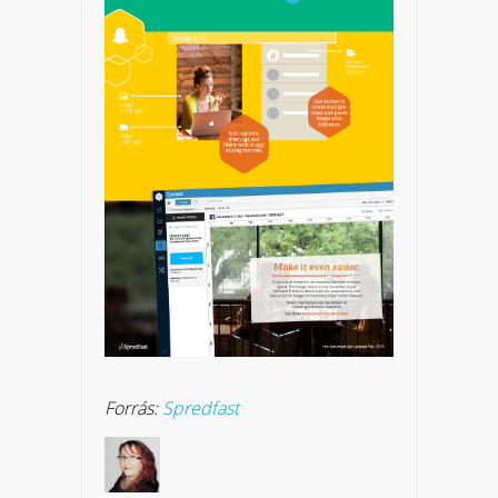
Forrás:
Spredfast