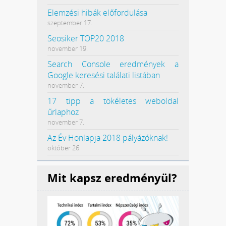
Elemzési hibák előfordulása
szeptember 17.
Seosiker TOP20 2018
november 19.
Search Console eredmények a
Google keresési találati listában
november 7.
17 tipp a tökéletes weboldal
űrlaphoz
november 7.
Az Év Honlapja 2018 pályázóknak!
október 26.
Mit kapsz eredményül?