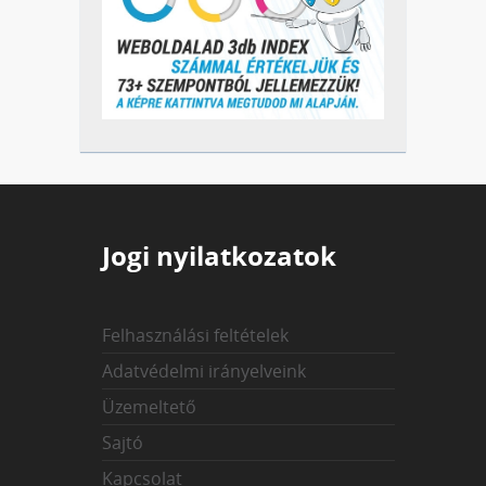
Jogi nyilatkozatok
Felhasználási feltételek
Adatvédelmi irányelveink
Üzemeltető
Sajtó
Kapcsolat