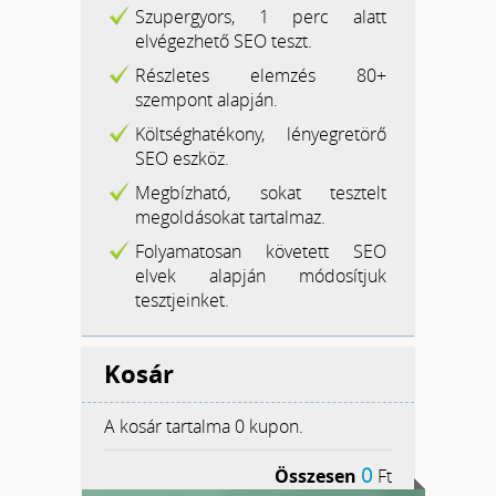
Szupergyors, 1 perc alatt
elvégezhető SEO teszt.
Részletes elemzés 80+
szempont alapján.
Költséghatékony, lényegretörő
SEO eszköz.
Megbízható, sokat tesztelt
megoldásokat tartalmaz.
Folyamatosan követett SEO
elvek alapján módosítjuk
tesztjeinket.
Kosár
A kosár tartalma
0 kupon.
0
Összesen
Ft