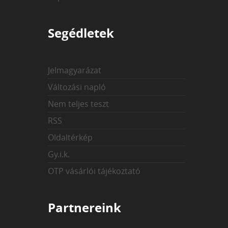
Segédletek
Jelmagyarázat
Változási napló
Nem teljes teszt
RSS
Oldaltérkép
Gy.i.k.
OTP vásárlói tájékoztató
Partnereink