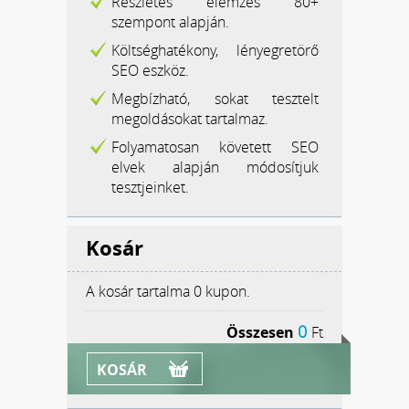
Részletes elemzés 80+
szempont alapján.
Költséghatékony, lényegretörő
SEO eszköz.
Megbízható, sokat tesztelt
megoldásokat tartalmaz.
Folyamatosan követett SEO
elvek alapján módosítjuk
tesztjeinket.
Kosár
A kosár tartalma
0 kupon.
0
Összesen
Ft
KOSÁR