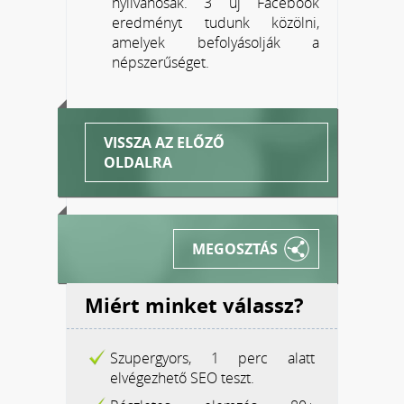
nyilvánosak. 3 új Facebook
eredményt tudunk közölni,
amelyek befolyásolják a
népszerűséget.
VISSZA AZ ELŐZŐ
OLDALRA
MEGOSZTÁS
Miért minket válassz?
Szupergyors, 1 perc alatt
elvégezhető SEO teszt.