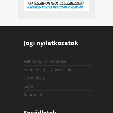
Jogi nyilatkozatok
Felhasználási feltételek
Adatvédelmi irányelveink
Üzemeltető
Sajtó
Kapcsolat
Segédletek