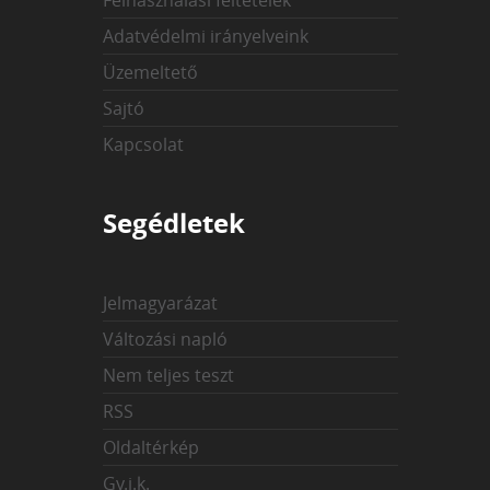
Felhasználási feltételek
Adatvédelmi irányelveink
Üzemeltető
Sajtó
Kapcsolat
Segédletek
Jelmagyarázat
Változási napló
Nem teljes teszt
RSS
Oldaltérkép
Gy.i.k.