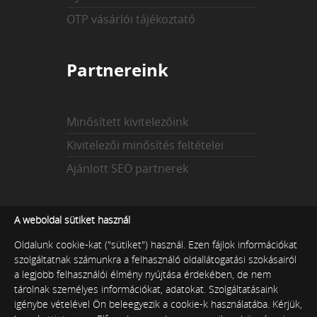
OTP vásárlói tájékoztató
Partnereink
Minősített kivitelezőink
Kivitelezői minősítés feltételei
Ajánlott SEO partnerek
Az indexekről
A weboldal sütiket használ
Oldalunk cookie-kat ("sütiket") használ. Ezen fájlok információkat
szolgáltatnak számunkra a felhasználó oldallátogatási szokásairól
Technikai index
a legjobb felhasználói élmény nyújtása érdekében, de nem
tárolnak személyes információkat, adatokat. Szolgáltatásaink
Tartalmi index
igénybe vételével Ön beleegyezik a cookie-k használatába. Kérjük,